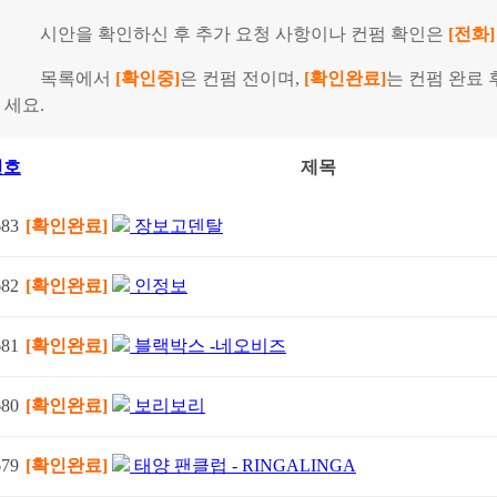
시안을 확인하신 후 추가 요청 사항이나 컨펌 확인은
[전화]
목록에서
[확인중
]
은 컨펌 전이며,
[확인완료]
는 컨펌 완료
세요.
번호
제목
683
[확인완료]
장보고덴탈
682
[확인완료]
인정보
681
[확인완료]
블랙박스 -네오비즈
680
[확인완료]
보리보리
679
[확인완료]
태양 팬클럽 - RINGALINGA