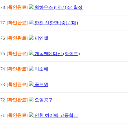
678
[확인완료]
윌하우스 (대) / (소) 확정
677
[확인완료]
한진 신항만 (중) / (대)
676
[확인완료]
피엔앨
675
[확인완료]
게놈앤메디신 (화이트)
674
[확인완료]
미소페
673
[확인완료]
골드윈
672
[확인완료]
오일공구
671
[확인완료]
인천 하이텍 고등학교