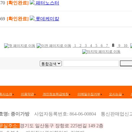
670
[확인완료]
패터노스터
669
[확인완료]
롯데케미칼
8
1
2
3
4
5
6
7
9
10
회사소개
이용약관
개인정보취급방침
이메일수집거부
오시는길
호명: 종이가방
사업자등록번호: 864-06-00804 통신판매업신고
무실주소:
경기도 일산동구 장항로 225번길 149 2층