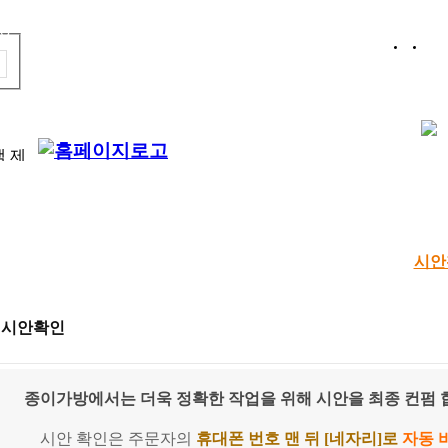
홈
로
백 제
품 공
기성상품
로고인쇄
맞춤제작
디자인샘플
시안
시안확인
종이가방에서는
더욱 정확한 작업을 위해 시안을 최종 컨펌 
시안 확인은 주문자의
휴대폰 번호 맨 뒤 [네자리]로
자동 