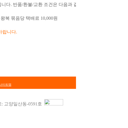
립니다. 반품/환불/교환 조건은 다음과 같습
시 왕복 묶음당 택배료 10
,0
00원
바랍니다.
사이트맵
: 고양일산동-0591호