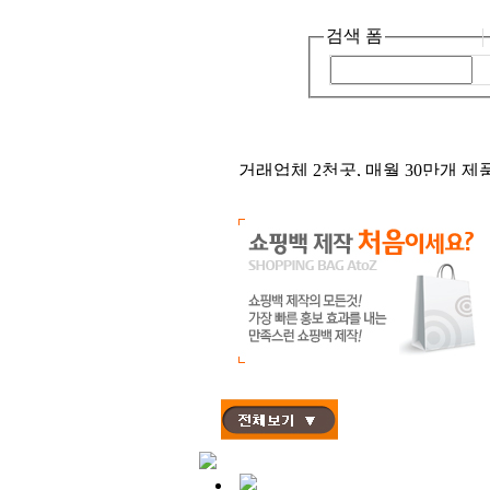
검색 폼
거래업체 2천곳, 매월 30만개 제
어서오세요, 종이가방 입니다! :)
급!
월 500건 이상 브랜드 맞춤 쇼핑
작!