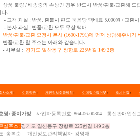
상품 불량 / 배송중의 손상인 경우 반드시 반품/환불/교환해 드
니다.
- 고객 과실 : 반품, 환불시 편도 묶음당 택배료 5,0
00원 / 교환
- 본사 과실 : 반품/교환 모두 무상 택배
반품/환불/교환 요청시 본사 (1600-1791)에 먼저 상담
해주시기 
반품/교환 할 주소는 아래와 같습니다.
- 사무실 :
경기도 일산동구 장항로 225번길 149 2층
회사소개
이용약관
개인정보취급방침
이메일수집거부
오시는길
호명: 종이가방
사업자등록번호: 864-06-00804 통신판매업신고
무실주소:
경기도 일산동구 장항로 225번길 149 2층
표: 송복순 개인정보관리책임자: 강영재