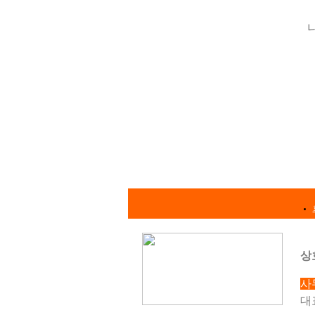
상
사
대