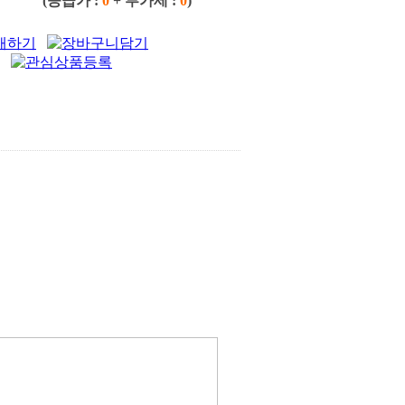
(공급가 :
0
+ 부가세 :
0
)