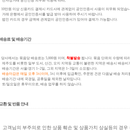
전자상거래 공인인증 의무화 적용에 따라,
0만원 이상 신용카드 결제시 카드사에 관계없이 공인인증서 사용이 의무화 되었습니
거래 은행에서 공인인증서를 발급 받아 사용하여 주시기 바랍니다.
법인 카드의 경우 금액에 관계없이 공인인증서가 있어야 결제가 가능합니다.
배송료 및 배송기간
당사에서는 묶음당 배송료는 5,000
원 이며,
착불
발송
됩니다. 묶음 단위의 수량에
따라
제주도를 비롯한
일부 도서, 산간, 오지 지역등 교통이 불편한 지역은 배송시 배송비
배송기간은 서울/경기 1~2일, 그외 지역은 1~3일이 소요됩니다.
배송마감은 매일 오후 3시이며
,
3시 이후에 입급확인, 주문된 건은 다음날 배송 처리
배송기간 내에 국경일, 공휴일을 제외한 날자입니다.
토/일요일은 휴무이므로, 배송 업무를 하지 않습니다.
교환 및 반품 안내
고객님의 부주의로 인한 상품 훼손 및 상품가치 상실등의 경우 