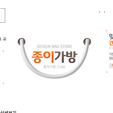
홈
로
품 공
백 제
기성상품
로고인쇄
맞춤제작
디자인샘플
시안
상세보기