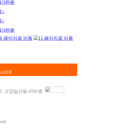
통/3판용
/-
/-
통/3판용
사이트맵
: 고양일산동-0591호
com