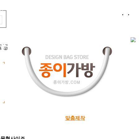
홈
로
품 공
백 제
기성상품
로고인쇄
맞춤제작
디자인샘플
시안
목형사이즈