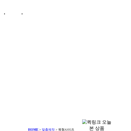
그인
회원가입
주문배송조회
확인
고객센터
HOME
>
맞춤제작
>
목형사이즈