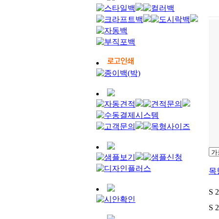
목
S 
S 