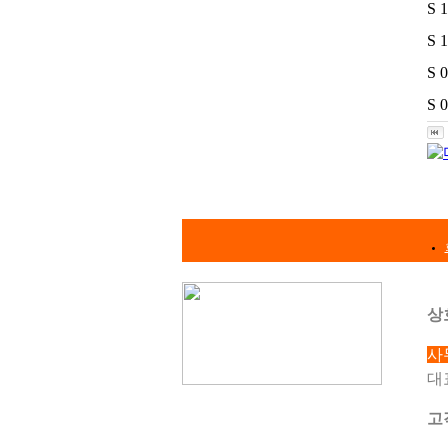
S 1
S 
S 
S 
상
사
대
고객