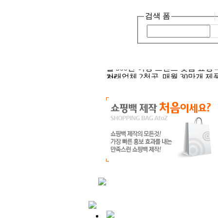
검색 폼
거래업체 2천곳, 매월 30만개 제
어서오세요, 종이가방 입니다! :)
급!
월 500건 이상 브랜드 맞춤 쇼핑
작!