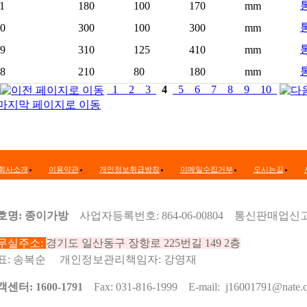
1
180
100
170
mm
통
10
300
100
300
mm
통
09
310
125
410
mm
08
210
80
180
mm
1
2
3
4
5
6
7
8
9
10
회사소개
이용약관
개인정보취급방침
이메일수집거부
오시는길
호명: 종이가방
사업자등록번호: 864-06-00804 통신판매업신고
무실주소:
경기도 일산동구 장항로 225번길 149 2층
표: 송복순 개인정보관리책임자: 강영재
센터: 1600-1791
Fax: 031-816-1999 E-mail:
j16001791@nate.