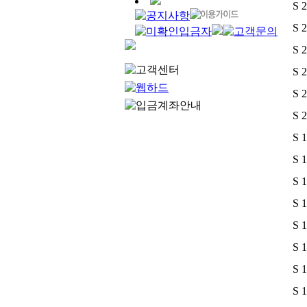
S 
S 
S 
S 
S 
S 
S 
S 
S 
S 
S 
S 
S 
S 