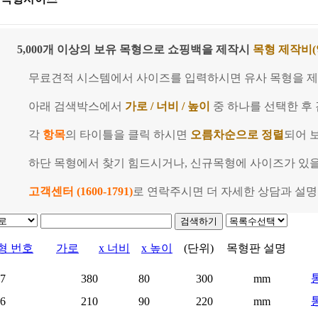
5,000개 이상의 보유 목형으로 쇼핑백을 제작시
목형 제작비(약
무료견적 시스템에서 사이즈를 입력하시면 유사 목형을 제
아래 검색박스에서
가로 / 너비 / 높이
중 하나를 선택한 후
각
항목
의 타이틀을 클릭 하시면
오름차순으로 정렬
되어 
하단 목형에서 찾기 힘드시거나, 신규목형에 사이즈가 있을
고객센터 (1600-1791)
로 연락주시면
더 자세한 상담과 설
형 번호
가로
x 너비
x 높이
(단위)
목형판 설명
통
27
380
80
300
mm
26
210
90
220
mm