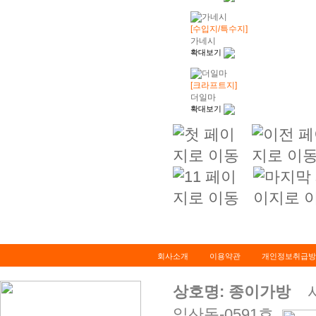
[수입지/특수지]
가네시
확대보기
[크라프트지]
더일마
확대보기
회사소개
이용약관
개인정보취급방
상호명: 종이가방
사업
일산동-0591호