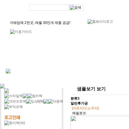
거래업체 2천곳, 매월 30만개 제품 공급!
어서오세요, 종이가방 입니다! :)
월 500건 이상 브랜드 맞춤 쇼핑백 제작!
기성상품
로고인쇄
맞춤제
샘플보기 보기
분류3
일반후가공
[아트지/스노우지]
에필로즈