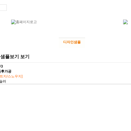
홈
로
성상품
로고인쇄
맞춤제작
디자인샘플
시안확인
고객센터
샘플보기 보기
3
품후가공
아트지/스노우지]
슬러