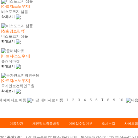
[아트지/스노우지]
비스포크지 샘플
확대보기
[친환경쇼핑백]
비스포크지 샘플
확대보기
[아트지/스노우지]
클래식마켓
확대보기
[아트지/스노우지]
국가안보전략연구원
확대보기
1
2
3
4
5
6
7
8
9
10
개
이용약관
개인정보취급방침
이메일수집거부
오시는길
사이트맵
명: 종이가방
사업자등록번호: 864-06-00804 통신판매업신고: 고양일산동-059