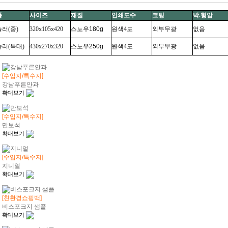
품
사이즈
재질
인쇄도수
코팅
박.형압
러(중)
320x105x420
스노우
180g
원색4도
외부무광
없음
러(특대)
430x270x320
스노우
250g
원색4도
외부무광
없음
[수입지/특수지]
강남푸른안과
확대보기
[수입지/특수지]
만보석
확대보기
[수입지/특수지]
지니얼
확대보기
[친환경쇼핑백]
비스포크지 샘플
확대보기