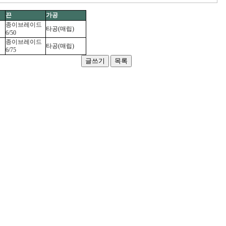
끈
가공
종이브레이드
타공(매립)
6/50
종이브레이드
타공(매립)
6/75
글쓰기
목록